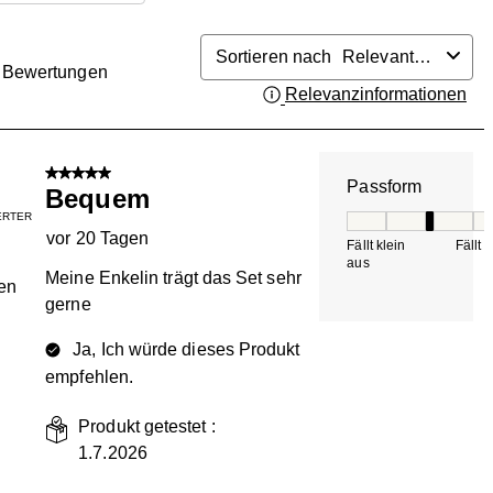
Sortieren nach
Relevanteste
Bewertungen
Relevanzinformationen
Zei
.
5 von 5 Sternen.
Passform
Bequem
IERTER
Passform, 3 von 5, 
vor 20 Tagen
Fällt klein
Fällt 
aus
Meine Enkelin trägt das Set sehr
en
gerne
Ja, Ich würde dieses Produkt
empfehlen.
Produkt getestet :
1.7.2026