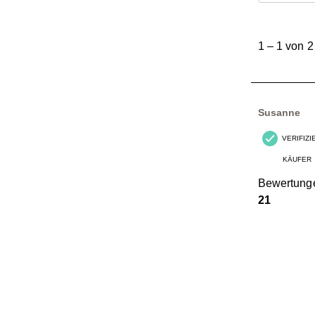
1
bis
1
–
1 von 2
1
von
2
Bewertungen
Susanne
VERIFIZ
KÄUFER
Bewertung
21