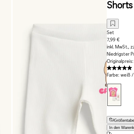
Shorts 
Set
7,99 €
inkl. MwSt., z
Niedrigster P
Originalpreis
Farbe
:
weiß /
Größentabe
In den Warenk