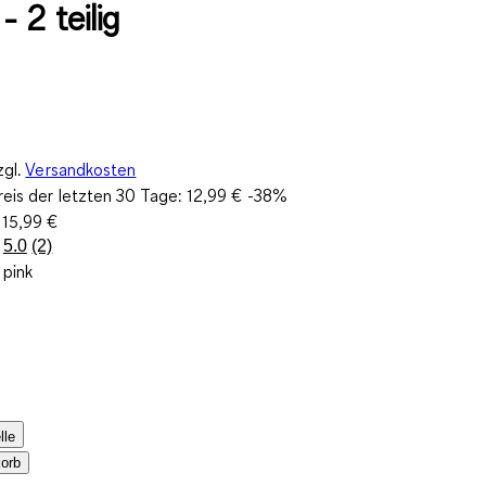
- 2 teilig
zgl.
Versandkosten
reis der letzten 30 Tage:
12,99 €
-38%
:
15,99 €
5.0
(2)
2
 pink
Bewertungen
lesen.
Link
auf
derselben
Seite.
lle
orb