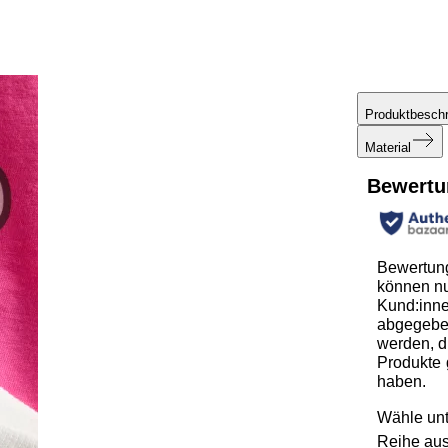
Produktbesch
Material
Bewertu
Bewertun
können n
Kund:inn
abgegeb
werden, d
Produkte 
haben.
Wähle unt
Reihe au