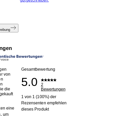
reibung
ngen
gen
Gesamtbewertung
ur von
5.0
en
en
2
ie die
Bewertungen
gekauft
1 von 1 (100%) der
Rezensenten empfehlen
en eine
dieses Produkt
s, um