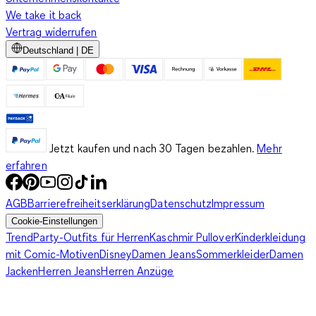
We take it back
Vertrag widerrufen
Deutschland | DE
Jetzt kaufen und nach 30 Tagen bezahlen.
Mehr
erfahren
AGB
Barrierefreiheitserklärung
Datenschutz
Impressum
Cookie-Einstellungen
Trend
Party-Outfits für Herren
Kaschmir Pullover
Kinderkleidung
mit Comic-Motiven
Disney
Damen Jeans
Sommerkleider
Damen
Jacken
Herren Jeans
Herren Anzüge