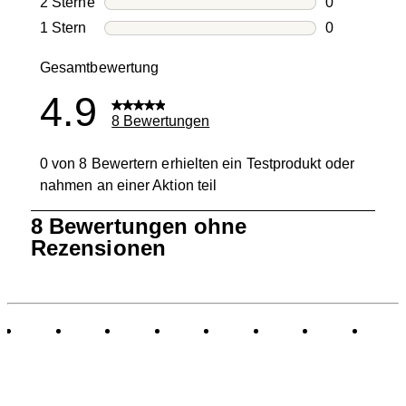
2 Sterne
Sterne
0
0 Bewertung
1 Stern
Sterne
0
0 Bewertung
Gesamtbewertung
4.9
8 Bewertungen
0 von 8 Bewertern erhielten ein Testprodukt oder
nahmen an einer Aktion teil
1
8 Bewertungen ohne
bis
Rezensionen
0
von
8
Bewertungen.