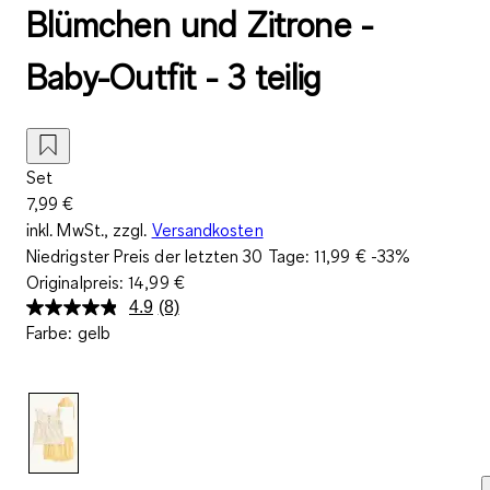
Blümchen und Zitrone -
Baby-Outfit - 3 teilig
Set
7,99 €
inkl. MwSt., zzgl.
Versandkosten
Niedrigster Preis der letzten 30 Tage:
11,99 €
-33%
Originalpreis:
14,99 €
4.9
(8)
8
Farbe
:
gelb
Bewertungen
lesen.
Link
auf
derselben
Seite.