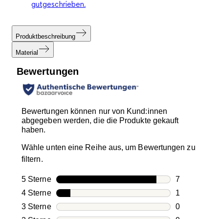
gutgeschrieben.
Produktbeschreibung
Material
Bewertungen
Bewertungen können nur von Kund:innen
abgegeben werden, die die Produkte gekauft
haben.
Wähle unten eine Reihe aus, um Bewertungen zu
filtern.
5 Sterne
Sterne
7
7 Bewertung
4 Sterne
Sterne
1
1 Bewertung
3 Sterne
Sterne
0
0 Bewertung