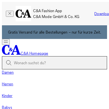
C&A Fashion App
Downloa
C&A Mode GmbH & Co. KG
Gratis Versand für alle Bestellungen – nur für kurze Zeit.
C&A Homepage
Damen
Herren
Kinder
Babys