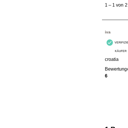
bis
1
–
1 von 2
1
von
2
Bewertungen
iva
VERIFIZ
KÄUFER
croatia
Bewertung
6