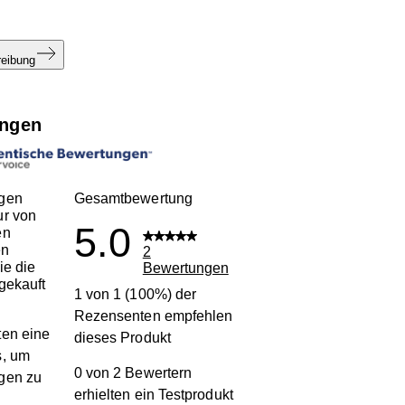
reibung
ngen
gen
Gesamtbewertung
ur von
5.0
en
en
2
ie die
Bewertungen
gekauft
1 von 1 (100%) der
Rezensenten empfehlen
en eine
dieses Produkt
s, um
0 von 2 Bewertern
gen zu
erhielten ein Testprodukt