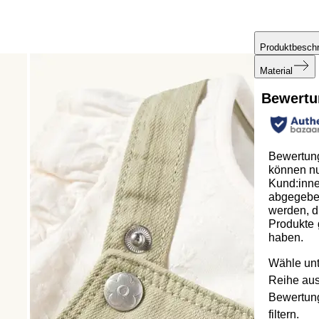
Produktbesch
Material
Bewertu
Bewertun
können n
Kund:inn
abgegeb
werden, d
Produkte 
haben.
Wähle unt
Reihe au
Bewertun
filtern.