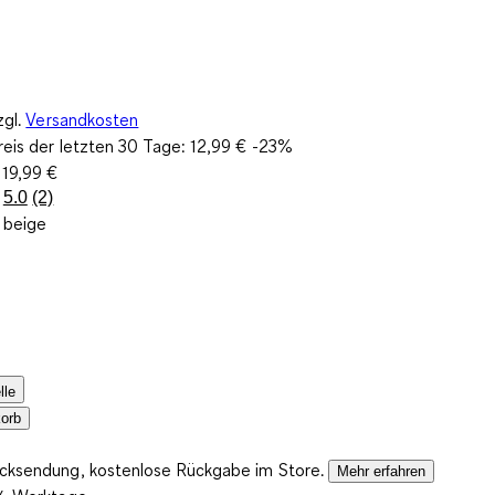
zgl.
Versandkosten
reis der letzten 30 Tage:
12,99 €
-23%
:
19,99 €
5.0
(2)
2
 beige
Bewertungen
lesen.
Link
auf
derselben
Seite.
lle
orb
ücksendung, kostenlose Rückgabe im Store.
Mehr erfahren