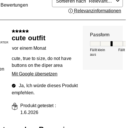
Sortieren nach
Relevanteste
Bewertungen
Relevanzinformationen
Zei
.
5 von 5 Sternen.
Passform
cute outfit
IERTER
Passform, 3 von 5, 
vor einem Monat
Fällt klein
Fällt 
aus
cute, true to size, do not have
buttons on the diper area
en
Mit Google übersetzen
Ja, Ich würde dieses Produkt
empfehlen.
Produkt getestet :
1.6.2026