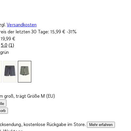
zgl.
Versandkosten
reis der letzten 30 Tage:
15,99 €
-31%
:
19,99 €
5.0
(1)
Bewertung
lgrün
lesen.
Link
auf
derselben
Seite.
m groß, trägt Größe M (EU)
lle
orb
ücksendung, kostenlose Rückgabe im Store.
Mehr erfahren