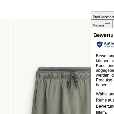
Produktbesch
Material
Bewertu
Bewertun
können n
Kund:inn
abgegeb
werden, d
Produkte 
haben.
Wähle unt
Reihe au
Bewertun
filtern.