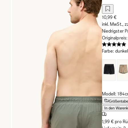
10,99 €
inkl. MwSt., z
Niedrigster P
Originalpreis
Farbe
:
dunke
Modell: 184c
Größentabe
In den Warenk
1,99 € pro R