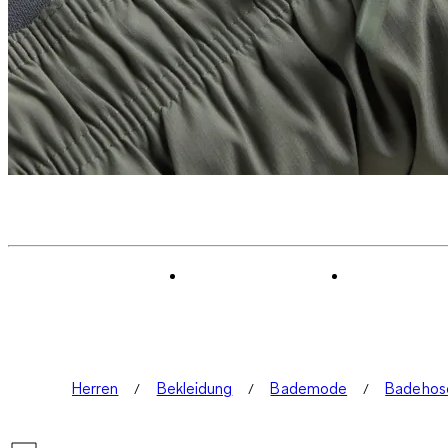
Herren
Bekleidung
Bademode
Badehos