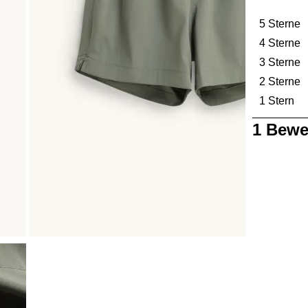
5 Sterne
S
4 Sterne
S
3 Sterne
S
2 Sterne
S
1 Stern
St
1
1 Bewe
bis
0
von
1
Bewertung.