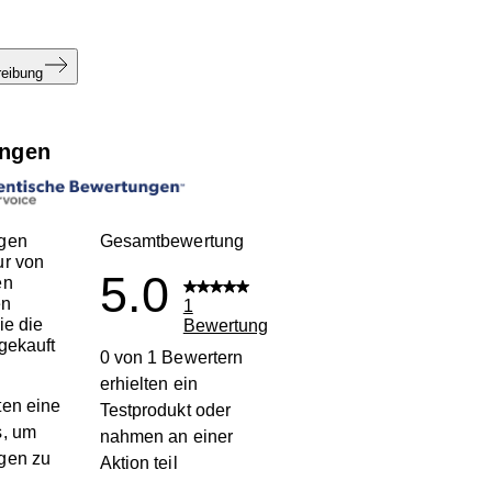
reibung
ngen
gen
Gesamtbewertung
ur von
5.0
en
en
1
ie die
Bewertung
gekauft
0 von 1 Bewertern
erhielten ein
en eine
Testprodukt oder
s, um
nahmen an einer
gen zu
Aktion teil