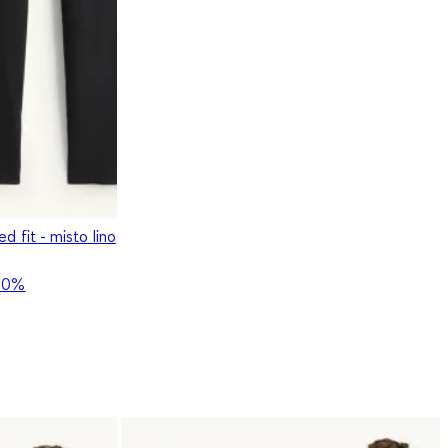
d fit - misto lino
30%