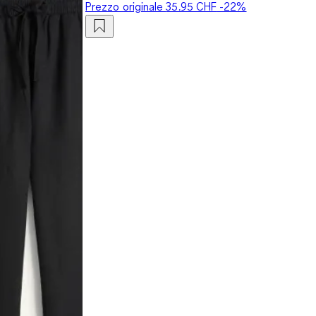
Prezzo originale
35.95 CHF
-22%