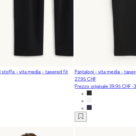
i stoffa - vita media - tapered fit
Pantaloni - vita media - tapere
27.95 CHF
Prezzo originale
39.95 CHF
-