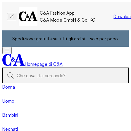
C&A Fashion App
Downloa
C&A Mode GmbH & Co. KG
Spedizione gratuita su tutti gli ordini – solo per poco.
Homepage di C&A
Donna
Uomo
Bambini
Neonati