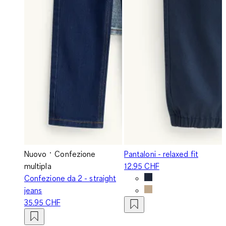
Nuovo
Confezione
Pantaloni - relaxed fit
multipla
12.95 CHF
Confezione da 2 - straight
jeans
35.95 CHF