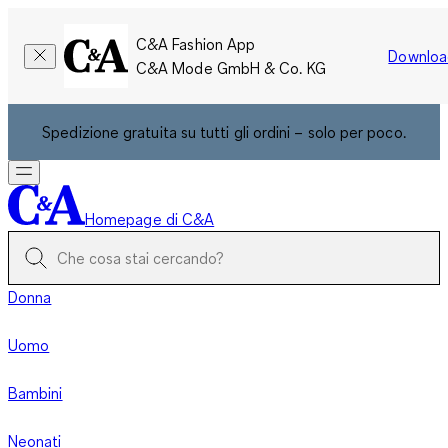
C&A Fashion App
Downloa
C&A Mode GmbH & Co. KG
Spedizione gratuita su tutti gli ordini – solo per poco.
Homepage di C&A
Donna
Uomo
Bambini
Neonati