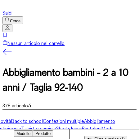
Saldi
Cerca
Nessun articolo nel carrello
Abbigliamento bambini - 2 a 10
anni / Taglia 92-140
378
articolo/i
ovità
Back to school
Confezioni multiple
Abbigliamento
ntipioggia
T-shirt e camicie
Shorts
Jeans
Pantaloni
Moda
Modello
Prodotto
mare
Pigiami
Biancheria intima
Calze
Premium
Pullover e