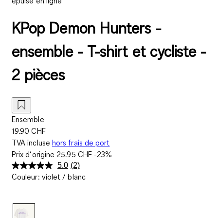
épuisé en ligne
KPop Demon Hunters -
ensemble - T-shirt et cycliste -
2 pièces
Ensemble
19.90 CHF
TVA incluse
hors frais de port
Prix d‘origine
25.95 CHF
-23%
5.0
(2)
Lire
Couleur
:
violet / blanc
2
avis.
Lien
sur
la
même