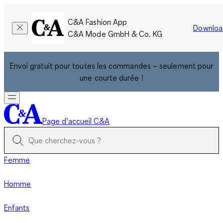
C&A Fashion App
Downloa
C&A Mode GmbH & Co. KG
Envoi gratuit pour toutes les commandes – seulement pour
une courte durée !
Page d’accueil C&A
Femme
Homme
Enfants