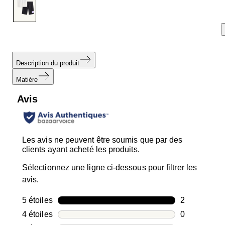
page.
Description du produit
Matière
Avis
Les avis ne peuvent être soumis que par des
clients ayant acheté les produits.
Sélectionnez une ligne ci-dessous pour filtrer les
avis.
5 étoiles
étoiles
2
2 avis avec 5
4 étoiles
étoiles
0