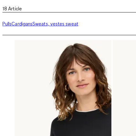
18
Article
Pulls
Cardigans
Sweats, vestes sweat