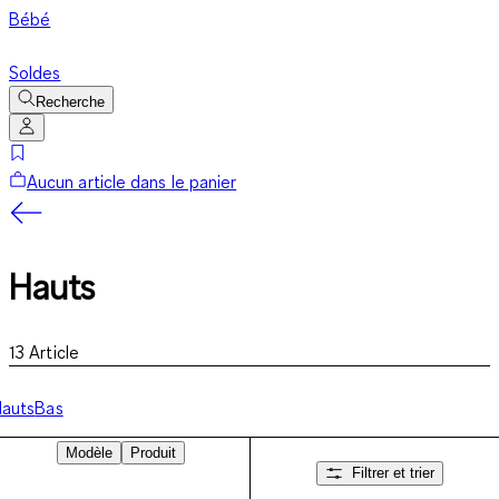
Bébé
Soldes
Recherche
Aucun article dans le panier
Hauts
13
Article
auts
Bas
Modèle
Produit
Filtrer et trier