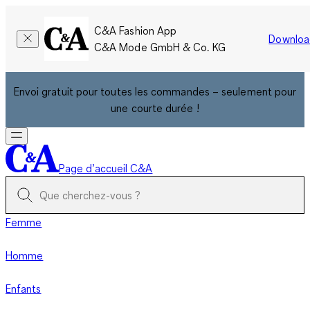
C&A Fashion App
Downloa
C&A Mode GmbH & Co. KG
Envoi gratuit pour toutes les commandes – seulement pour
une courte durée !
Page d’accueil C&A
Femme
Homme
Enfants