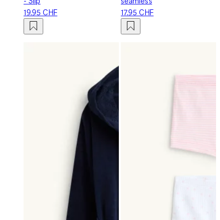
- Slip
seamless
19.95 CHF
17.95 CHF