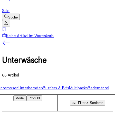
Sale
Suche
Keine Artikel im Warenkorb
Unterwäsche
66
Artikel
nterhosen
Unterhemden
Bustiers & BHs
Multipacks
Bademäntel
Model
Produkt
Filter & Sortieren