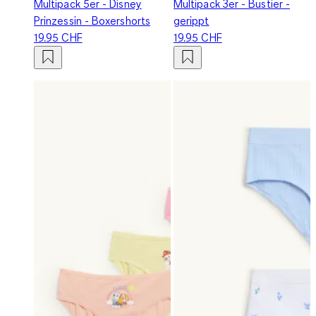
Multipack 5er - Disney
Multipack 3er - Bustier -
Prinzessin - Boxershorts
gerippt
19.95 CHF
19.95 CHF