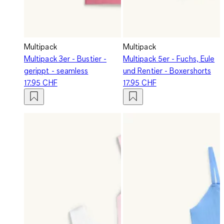
Multipack
Multipack
Multipack 3er - Bustier -
Multipack 5er - Fuchs, Eule
gerippt - seamless
und Rentier - Boxershorts
17.95 CHF
17.95 CHF