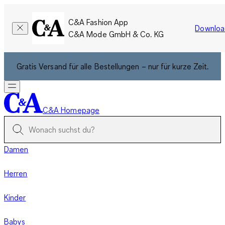
C&A Fashion App
Downloa
C&A Mode GmbH & Co. KG
Gratis Versand für alle Bestellungen – nur für kurze Zeit.
C&A Homepage
Damen
Herren
Kinder
Babys