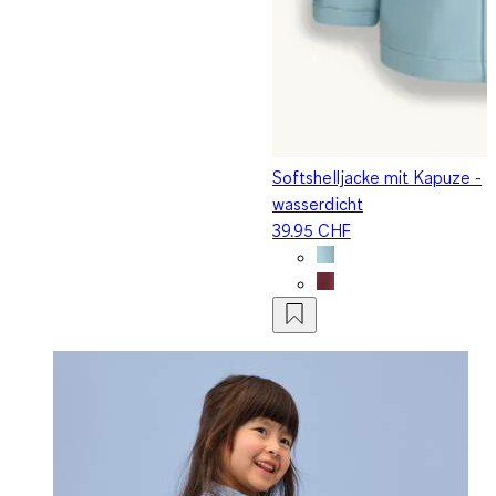
Softshelljacke mit Kapuze -
wasserdicht
39.95 CHF