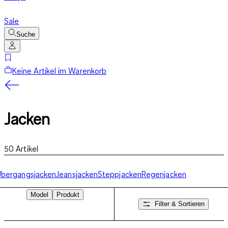
Sale
Suche
Keine Artikel im Warenkorb
Jacken
50
Artikel
bergangsjacken
Jeansjacken
Steppjacken
Regenjacken
Model
Produkt
Filter & Sortieren