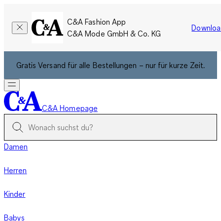
C&A Fashion App
Downloa
C&A Mode GmbH & Co. KG
Gratis Versand für alle Bestellungen – nur für kurze Zeit.
C&A Homepage
Damen
Herren
Kinder
Babys