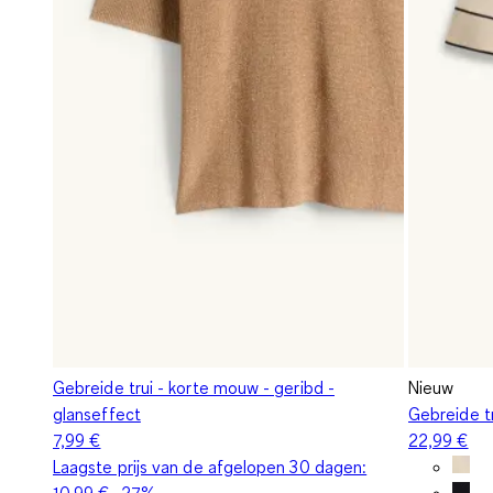
Gebreide trui - korte mouw - geribd -
Nieuw
glanseffect
Gebreide t
7,99 €
22,99 €
Laagste prijs van de afgelopen 30 dagen:
10,99 €
-27%