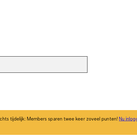
chts tijdelijk: Members sparen twee keer zoveel punten!
Nu inlog
chts tijdelijk: Members sparen twee keer zoveel punten!
Nu inlog