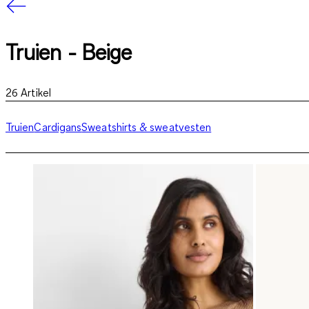
Truien - Beige
26
Artikel
Truien
Cardigans
Sweatshirts & sweatvesten