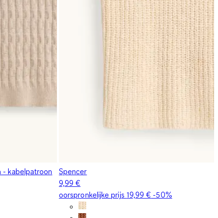
 - kabelpatroon
Spencer
9,99 €
oorspronkelijke prijs
19,99 €
-50%