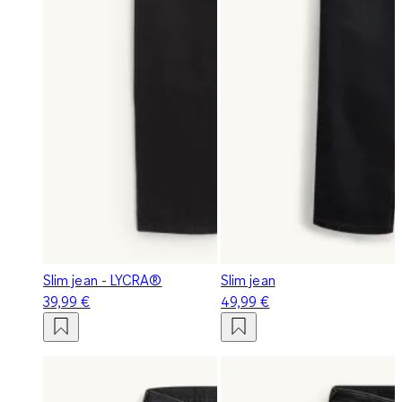
Slim jean - LYCRA®
Slim jean
39,99 €
49,99 €