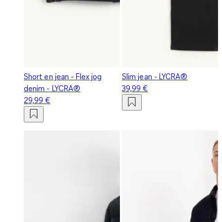
Short en jean - Flex jog
Slim jean - LYCRA®
denim - LYCRA®
39,99 €
29,99 €