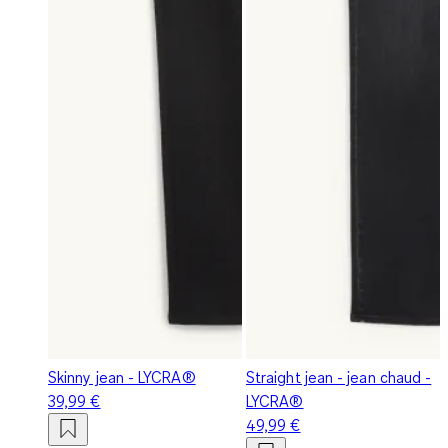
Skinny jean - LYCRA®
Straight jean - jean chaud -
39,99 €
LYCRA®
49,99 €