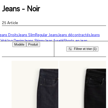
Jeans - Noir
25
Article
eans Droits
Jeans Slim
Regular Jeans
Jeans décontractés
Jeans
’été
Jog Denim
Jeans Skinny
Jean fuselé
Shorts en jean
Modèle
Produit
Filtrer et trier
(1)