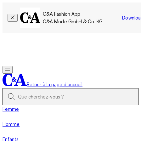
C&A Fashion App
Downloa
C&A Mode GmbH & Co. KG
Seulement pour une courte durée : Les membres cumulent le
double de points!
Se connecter
Retour à la page d’accueil
Femme
Homme
Enfants