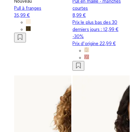
Nouveau
Pull en maille - manches
Pull à franges
courtes
35,99 €
8,99 €
Prix le plus bas des 30
derniers jours :
12,99 €
-30%
Prix d‘origine
22,99 €