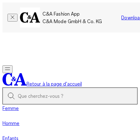
C&A Fashion App
Downloa
C&A Mode GmbH & Co. KG
Seulement pour une courte durée : Les membres cumulent le
double de points!
Se connecter
Retour à la page d’accueil
Femme
Homme
Enfants