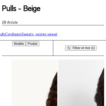
Pulls - Beige
28
Article
ulls
Cardigans
Sweats, vestes sweat
Modèle
Produit
Filtrer et trier
(1)