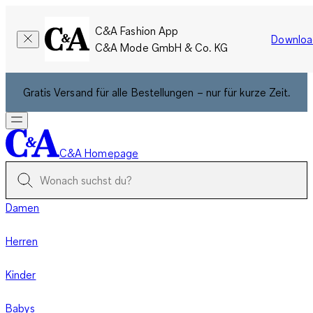
C&A Fashion App
Downloa
C&A Mode GmbH & Co. KG
Gratis Versand für alle Bestellungen – nur für kurze Zeit.
C&A Homepage
Damen
Herren
Kinder
Babys