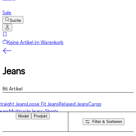
Sale
Suche
Keine Artikel im Warenkorb
Jeans
86
Artikel
traight Jeans
Loose Fit Jeans
Relaxed Jeans
Cargo
eans
Multipacks
Jeans-Shorts
Model
Produkt
Filter & Sortieren