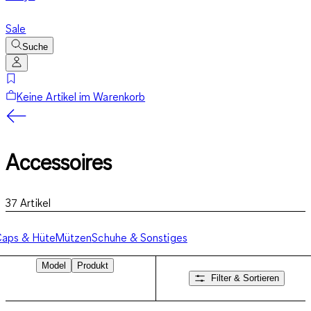
Sale
Suche
Keine Artikel im Warenkorb
Accessoires
37
Artikel
aps & Hüte
Mützen
Schuhe & Sonstiges
Model
Produkt
Filter & Sortieren