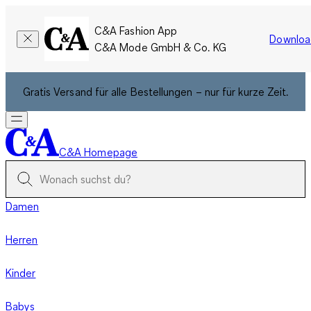
C&A Fashion App
Downloa
C&A Mode GmbH & Co. KG
Gratis Versand für alle Bestellungen – nur für kurze Zeit.
C&A Homepage
Damen
Herren
Kinder
Babys