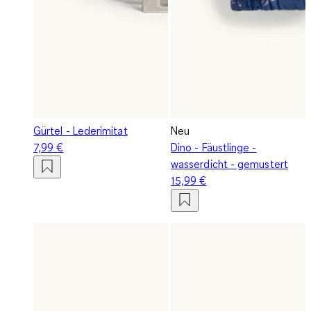
Gürtel - Lederimitat
Neu
7,99 €
Dino - Fäustlinge -
wasserdicht - gemustert
15,99 €