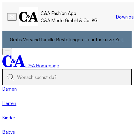
C&A Fashion App
Downloa
C&A Mode GmbH & Co. KG
Gratis Versand für alle Bestellungen – nur für kurze Zeit.
C&A Homepage
Damen
Herren
Kinder
Babys