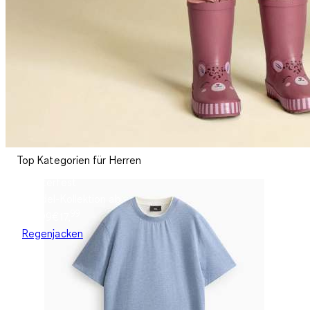
Top Kategorien für Herren
Wetterfest
Buddel-Kollektion ab
99
€17.99
€
17
,
Regenjacken